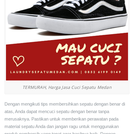
TERMURAH, Harga Jasa Cuci Sepatu Medan
Dengan mengikuti tips membersihkan sepatu dengan benar di
atas, Anda dapat mencuci sepatu dengan benar tanpa
merusaknya. Pastikan untuk memberikan perawatan pada
material sepatu Anda dan jangan ragu untuk menggunakan
produk pembersih yang tepat agar hasilnya baik. Dengan