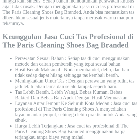
hingga kain sintetis. Setiap bahan membutuhkan perawatan khusus
agar tidak rusak. Dengan menggunakan jasa cuci tas profesional di
The Paris Cleaning Shoes Bag Branded, Anda bisa memastikan tas
dibersihkan sesuai jenis materialnya tanpa merusak warna maupun
teksturnya.
Keunggulan Jasa Cuci Tas Profesional di
The Paris Cleaning Shoes Bag Branded
Perawatan Sesuai Bahan : Setiap tas di cuci menggunakan
metode dan cairan pembersih yang tepat sesuai bahan.
Hasil Bersih Maksimal : Noda membandel, debu, dan bau
tidak sedap dapat hilang sehingga tas kembali bersih.
Meningkatkan Umur Tas : Dengan perawatan yang rutin, tas
jadi lebih tahan lama dan selalu tampak seperti baru.
Tas Lebih Bersih, Lebih Wangi, Bebas Kuman, Bebas
Bakteri Dan Bebas Bau Apek Dengan Hasil Memuaskan
Layanan Antar Jemput Ke Seluruh Kota Medan : Jasa cuci tas
profesional di The Paris Cleaning Shoes A menyediakan
layanan antar jemput, sehingga lebih praktis untuk Anda yang
sibuk.
Harga Lebih Terjangkau : Jasa cuci tas profesional di The
Paris Cleaning Shoes Bag Branded menggunakan harga
terjangkau tanpa biaya yang mahal.