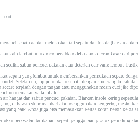
 ikuti :
encuci sepatu adalah melepaskan tali sepatu dan insole (bagian dal
 atau kain lembut untuk membersihkan debu dan kotoran kasar dari pe
n sedikit sabun pencuci pakaian atau deterjen cair yang lembut. Pas
 sikat sepatu yang lembut untuk membersihkan permukaan sepatu denga
andel. Setelah itu, lap permukaan sepatu dengan kain yang bersih dan
nya secara terpisah dengan tangan atau menggunakan mesin cuci jika di
 sebelum memakainya kembali.
ngan air hangat dan sabun pencuci pakaian. Biarkan insole kering sepe
gsung di bawah sinar matahari atau menggunakan pengering mesin, kare
ilasi yang baik. Anda juga bisa memasukkan kertas koran bersih ke d
rlukan perawatan tambahan, seperti penggunaan produk pelindung atau