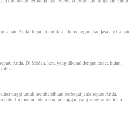
lah digunakan, terutama jika terkena kotoran atau tumpahan cairan.
n sepatu Anda. Ingatlah untuk selalu menggunakan jasa cuci sepatu
sepatu Anda. Di Medan, kota yang dikenal dengan cuaca hujan,
pilih :
itas tinggi untuk membersihkan berbagai jenis sepatu Anda.
sepatu. Ini memudahkan bagi pelanggan yang sibuk untuk tetap