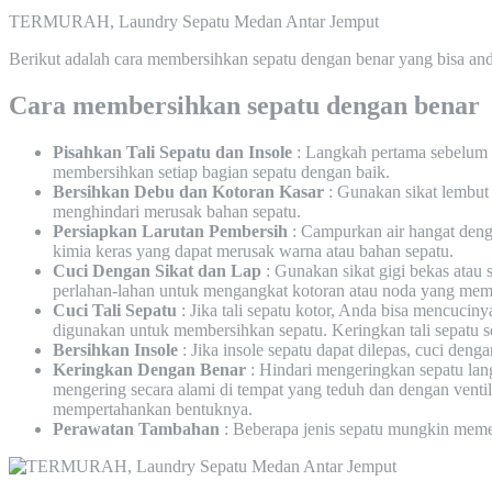
TERMURAH, Laundry Sepatu Medan Antar Jemput
Berikut adalah cara membersihkan sepatu dengan benar yang bisa anda
Cara membersihkan sepatu dengan benar
Pisahkan Tali Sepatu dan Insole
: Langkah pertama sebelum m
membersihkan setiap bagian sepatu dengan baik.
Bersihkan Debu dan Kotoran Kasar
: Gunakan sikat lembut
menghindari merusak bahan sepatu.
Persiapkan Larutan Pembersih
: Campurkan air hangat denga
kimia keras yang dapat merusak warna atau bahan sepatu.
Cuci Dengan Sikat dan Lap
: Gunakan sikat gigi bekas atau
perlahan-lahan untuk mengangkat kotoran atau noda yang memb
Cuci Tali Sepatu
: Jika tali sepatu kotor, Anda bisa mencuci
digunakan untuk membersihkan sepatu. Keringkan tali sepatu
Bersihkan Insole
: Jika insole sepatu dapat dilepas, cuci de
Keringkan Dengan Benar
: Hindari mengeringkan sepatu lan
mengering secara alami di tempat yang teduh dan dengan vent
mempertahankan bentuknya.
Perawatan Tambahan
: Beberapa jenis sepatu mungkin meme