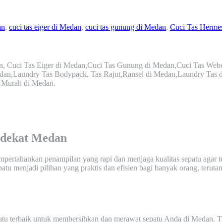
an
,
cuci tas eiger di Medan
,
cuci tas gunung di Medan
,
Cuci Tas Herme
an, Cuci Tas Eiger di Medan,Cuci Tas Gunung di Medan,Cuci Tas We
dan,Laundry Tas Bodypack, Tas Rajut,Ransel di Medan,Laundry Tas 
s Murah di Medan.
dekat Medan
mpertahankan penampilan yang rapi dan menjaga kualitas sepatu agar t
 menjadi pilihan yang praktis dan efisien bagi banyak orang, terutama
patu terbaik untuk membersihkan dan merawat sepatu Anda di Medan. 