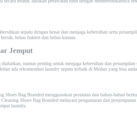
 secara teratur, lakukan perawatan rutin dengan membersihkannya sete
ersihkan sepatu dengan benar dan menjaga kebersihan serta penampila
 bersih, bebas bakteri dan bebas kuman.
ar Jemput
g diabaikan, namun penting untuk menjaga kebersihan dan penampilan 
dan ada rekomendasi laundry sepatu terbaik di Medan yang bisa anda 
ing Shoes Bag Branded menggunakan peralatan dan bahan-bahan berkual
s Cleaning Shoes Bag Branded melayani pengantaran dan penjemputan 
empat laundry.