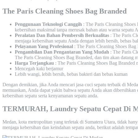
The Paris Cleaning Shoes Bag Branded
Penggunaan Teknologi Canggih
: The Paris Cleaning Shoes
kebersihan maksimal tanpa merusak bahan atau warna sepatu 
Peralatan Dan Bahan Pembersih Berkualitas
: The Paris Cl
menjaga kebersihan sepatu Anda dengan lebih bersih, bebas ba
Pelayanan Yang Profesional
: The Paris Cleaning Shoes Bag B
Pengambilan Dan Pengantaran Yang Mudah
: The Paris C
The Paris Cleaning Shoes Bag Branded, dan tim akan datang me
Harga Terjangkau
: The Paris Cleaning Shoes Bag Branded me
Mencegah kaki berjamur
Lebih wangi, lebih bersih, bebas bakteri dan bebas kuman
Dengan demikian, jika Anda mencari jasa cuci sepatu terbaik di Med
memuaskan, Anda dapat yakin bahwa sepatu Anda akan dibersihkan d
kebersihan sepatu serta kenyamanan sepatu anda.
TERMURAH, Laundry Sepatu Cepat Di 
Medan, kota metropolitan yang terletak di Sumatera Utara, tidak han
menjaga kebersihan dan keindahan sepatu anda, berikut adalah tempat 