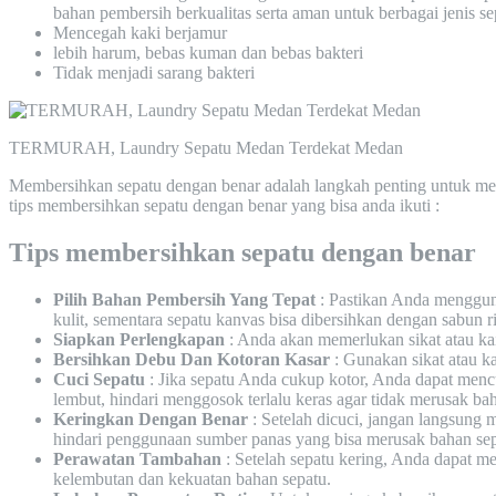
bahan pembersih berkualitas serta aman untuk berbagai jenis s
Mencegah kaki berjamur
lebih harum, bebas kuman dan bebas bakteri
Tidak menjadi sarang bakteri
TERMURAH, Laundry Sepatu Medan Terdekat Medan
Membersihkan sepatu dengan benar adalah langkah penting untuk menj
tips membersihkan sepatu dengan benar yang bisa anda ikuti :
Tips membersihkan sepatu dengan benar
Pilih Bahan Pembersih Yang Tepat
: Pastikan Anda menggun
kulit, sementara sepatu kanvas bisa dibersihkan dengan sabun ri
Siapkan Perlengkapan
: Anda akan memerlukan sikat atau kain
Bersihkan Debu Dan Kotoran Kasar
: Gunakan sikat atau k
Cuci Sepatu
: Jika sepatu Anda cukup kotor, Anda dapat men
lembut, hindari menggosok terlalu keras agar tidak merusak ba
Keringkan Dengan Benar
: Setelah dicuci, jangan langsung 
hindari penggunaan sumber panas yang bisa merusak bahan sep
Perawatan Tambahan
: Setelah sepatu kering, Anda dapat 
kelembutan dan kekuatan bahan sepatu.