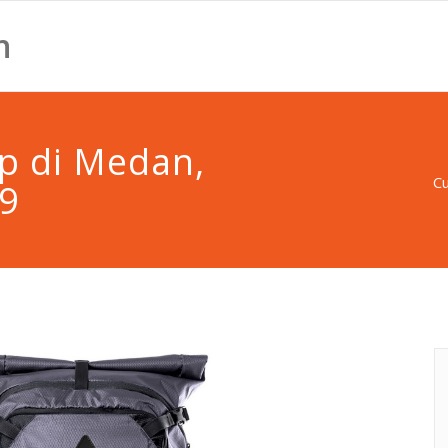
n
p di Medan,
C
9