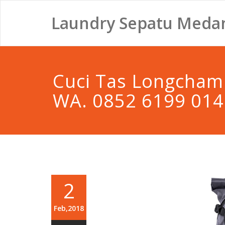
Laundry Sepatu Meda
Cuci Tas Longcham
WA. 0852 6199 014
2
Feb,2018