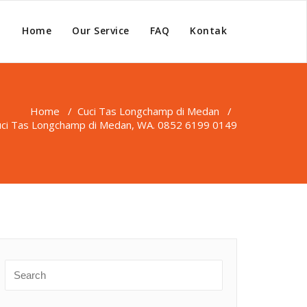
Home
Our Service
FAQ
Kontak
Home
/
Cuci Tas Longchamp di Medan
/
uci Tas Longchamp di Medan, WA. 0852 6199 0149