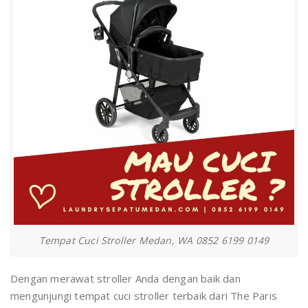
Tempat Cuci Stroller Medan, WA 0852 6199 0149
Dengan merawat stroller Anda dengan baik dan
mengunjungi tempat cuci stroller terbaik dari The Paris