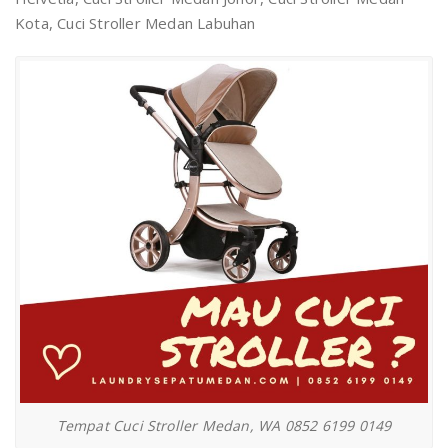
Kota, Cuci Stroller Medan Labuhan
Tempat Cuci Stroller Medan, WA 0852 6199 0149