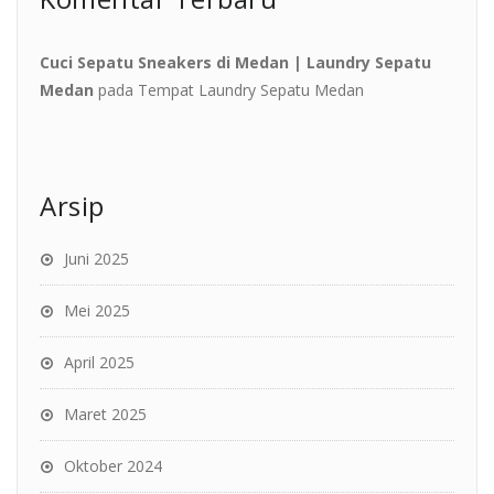
Cuci Sepatu Sneakers di Medan | Laundry Sepatu
Medan
pada
Tempat Laundry Sepatu Medan
Arsip
Juni 2025
Mei 2025
April 2025
Maret 2025
Oktober 2024