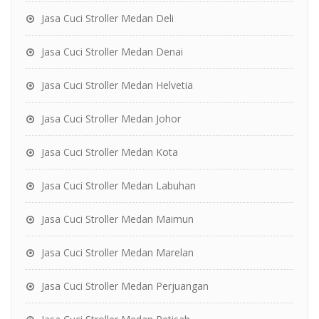
Jasa Cuci Stroller Medan Deli
Jasa Cuci Stroller Medan Denai
Jasa Cuci Stroller Medan Helvetia
Jasa Cuci Stroller Medan Johor
Jasa Cuci Stroller Medan Kota
Jasa Cuci Stroller Medan Labuhan
Jasa Cuci Stroller Medan Maimun
Jasa Cuci Stroller Medan Marelan
Jasa Cuci Stroller Medan Perjuangan