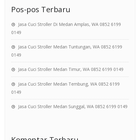
Pos-pos Terbaru
Jasa Cuci Stroller Di Medan Amplas, WA 0852 6199
0149
Jasa Cuci Stroller Medan Tuntungan, WA 0852 6199
0149
Jasa Cuci Stroller Medan Timur, WA 0852 6199 0149
Jasa Cuci Stroller Medan Tembung, WA 0852 6199
0149
Jasa Cuci Stroller Medan Sunggal, WA 0852 6199 0149
Komentar Terbaru