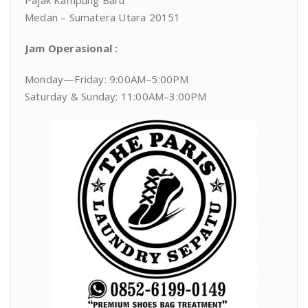
Medan – Sumatera Utara 20151
Jam Operasional :
Monday—Friday: 9:00AM–5:00PM
Saturday & Sunday: 11:00AM–3:00PM