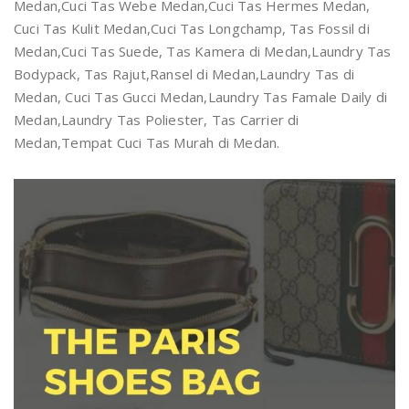
Medan,Cuci Tas Webe Medan,Cuci Tas Hermes Medan,
Cuci Tas Kulit Medan,Cuci Tas Longchamp, Tas Fossil di
Medan,Cuci Tas Suede, Tas Kamera di Medan,Laundry Tas
Bodypack, Tas Rajut,Ransel di Medan,Laundry Tas di
Medan, Cuci Tas Gucci Medan,Laundry Tas Famale Daily di
Medan,Laundry Tas Poliester, Tas Carrier di
Medan,Tempat Cuci Tas Murah di Medan.