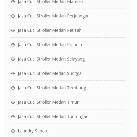
Jasa Cuci Stroller Medan Marelan
Jasa Cuci Stroller Medan Perjuangan
Jasa Cuci Stroller Medan Petisah
Jasa Cuci Stroller Medan Polonia
Jasa Cuci Stroller Medan Selayang
Jasa Cuci Stroller Medan Sunggal
Jasa Cuci Stroller Medan Tembung
Jasa Cuci Stroller Medan Timur
Jasa Cuci Stroller Medan Tuntungan
Laundry Sepatu