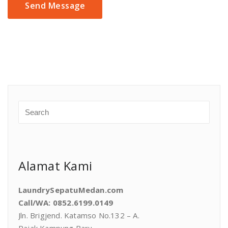
Alamat Kami
LaundrySepatuMedan.com
Call/WA: 0852.6199.0149
Jln. Brigjend. Katamso No.132 – A.
Pajak Kampung Baru