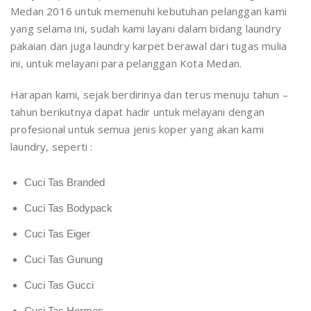
Medan 2016 untuk memenuhi kebutuhan pelanggan kami
yang selama ini, sudah kami layani dalam bidang laundry
pakaian dan juga laundry karpet berawal dari tugas mulia
ini, untuk melayani para pelanggan Kota Medan.
Harapan kami, sejak berdirinya dan terus menuju tahun –
tahun berikutnya dapat hadir untuk melayani dengan
profesional untuk semua jenis koper yang akan kami
laundry, seperti :
Cuci Tas Branded
Cuci Tas Bodypack
Cuci Tas Eiger
Cuci Tas Gunung
Cuci Tas Gucci
Cuci Tas Hermes