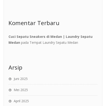
Komentar Terbaru
Cuci Sepatu Sneakers di Medan | Laundry Sepatu
Medan
pada
Tempat Laundry Sepatu Medan
Arsip
Juni 2025
Mei 2025
April 2025